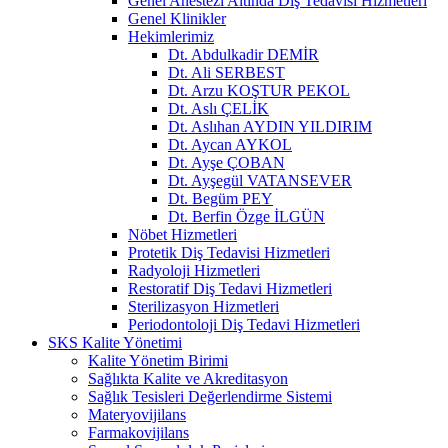
Genel Anestezi Altında Diş Tedavisi Hizmetleri
Genel Klinikler
Hekimlerimiz
Dt. Abdulkadir DEMİR
Dt. Ali SERBEST
Dt. Arzu KOŞTUR PEKOL
Dt. Aslı ÇELİK
Dt. Aslıhan AYDIN YILDIRIM
Dt. Aycan AYKOL
Dt. Ayşe ÇOBAN
Dt. Ayşegül VATANSEVER
Dt. Begüm PEY
Dt. Berfin Özge İLGÜN
Nöbet Hizmetleri
Protetik Diş Tedavisi Hizmetleri
Radyoloji Hizmetleri
Restoratif Diş Tedavi Hizmetleri
Sterilizasyon Hizmetleri
Periodontoloji Diş Tedavi Hizmetleri
SKS Kalite Yönetimi
Kalite Yönetim Birimi
Sağlıkta Kalite ve Akreditasyon
Sağlık Tesisleri Değerlendirme Sistemi
Materyovijilans
Farmakovijilans