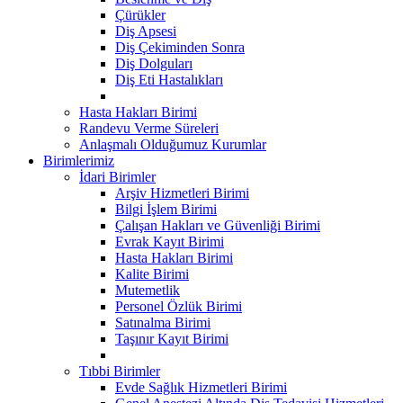
Çürükler
Diş Apsesi
Diş Çekiminden Sonra
Diş Dolguları
Diş Eti Hastalıkları
Hasta Hakları Birimi
Randevu Verme Süreleri
Anlaşmalı Olduğumuz Kurumlar
Birimlerimiz
İdari Birimler
Arşiv Hizmetleri Birimi
Bilgi İşlem Birimi
Çalışan Hakları ve Güvenliği Birimi
Evrak Kayıt Birimi
Hasta Hakları Birimi
Kalite Birimi
Mutemetlik
Personel Özlük Birimi
Satınalma Birimi
Taşınır Kayıt Birimi
Tıbbi Birimler
Evde Sağlık Hizmetleri Birimi