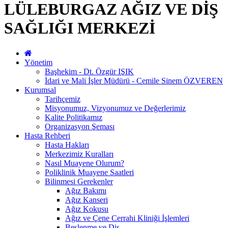
LÜLEBURGAZ AĞIZ VE DİŞ
SAĞLIĞI MERKEZİ
Yönetim
Başhekim - Dt. Özgür IŞIK
İdari ve Mali İşler Müdürü - Cemile Sinem ÖZVEREN
Kurumsal
Tarihçemiz
Misyonumuz, Vizyonumuz ve Değerlerimiz
Kalite Politikamız
Organizasyon Şeması
Hasta Rehberi
Hasta Hakları
Merkezimiz Kuralları
Nasıl Muayene Olurum?
Poliklinik Muayene Saatleri
Bilinmesi Gerekenler
Ağız Bakımı
Ağız Kanseri
Ağız Kokusu
Ağız ve Çene Cerrahi Kliniği İşlemleri
Beslenme ve Diş